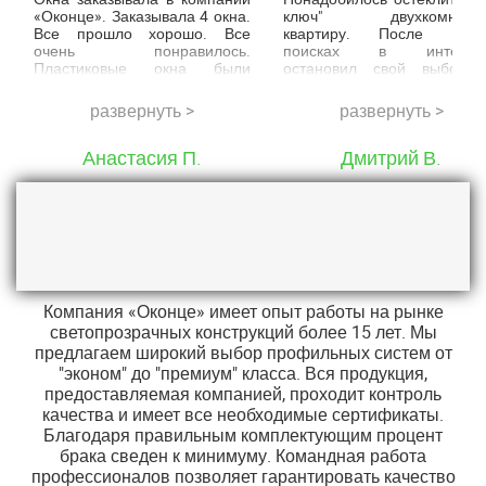
«Оконце». Заказывала 4 окна.
ключ" двухкомнатн
Все прошло хорошо. Все
квартиру. После долг
очень понравилось.
поисках в интерне
Пластиковые окна были
остановил свой выбор 
доставлены в срок и также
компании "Оконце
установлены. Мастера
Подкупили низкие цены, сро
развернуть >
развернуть >
отличные, разговорчивые.
изготовления конструкций
большой выбор материало
Анастасия П.
включая пластик, дерев
Дмитрий В.
алюминий. Все оче
понравилось. Спасибо вам.
Компания «Оконце» имеет опыт работы на рынке
светопрозрачных конструкций более 15 лет. Мы
предлагаем широкий выбор профильных систем от
"эконом" до "премиум" класса. Вся продукция,
предоставляемая компанией, проходит контроль
качества и имеет все необходимые сертификаты.
Благодаря правильным комплектующим процент
брака сведен к минимуму. Командная работа
профессионалов позволяет гарантировать качество